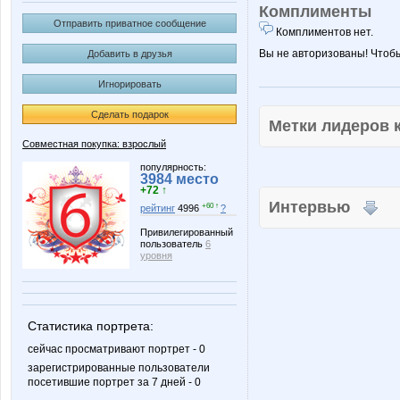
Комплименты
Отправить приватное сообщение
Комплиментов нет.
Вы не авторизованы! Чтоб
Добавить в друзья
Игнорировать
Сделать подарок
Метки лидеров
Совместная покупка: взрослый
популярность:
3984 место
+72 ↑
Интервью
+60 ↑
рейтинг
4996
?
Привилегированный
пользователь
6
уровня
Статистика портрета:
сейчас просматривают портрет - 0
зарегистрированные пользователи
посетившие портрет за 7 дней - 0